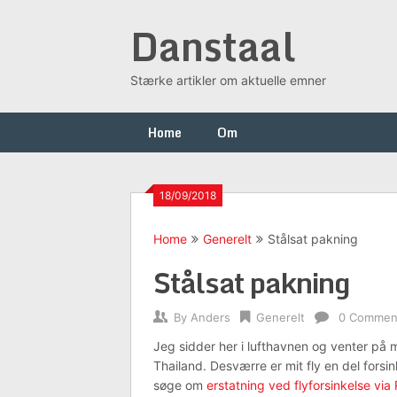
Skip
Danstaal
to
content
Stærke artikler om aktuelle emner
Home
Om
18/09/2018
Home
Generelt
Stålsat pakning
Stålsat pakning
By
Anders
Generelt
0 Commen
Jeg sidder her i lufthavnen og venter på min
Thailand. Desværre er mit fly en del forsin
søge om
erstatning ved flyforsinkelse via 