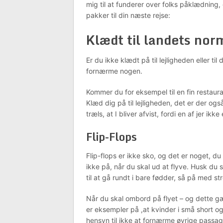
mig til at funderer over folks påklædning, 
pakker til din næste rejse:
Klædt til landets nor
Er du ikke klædt på til lejligheden eller ti
fornærme nogen.
Kommer du for eksempel til en fin restaur
Klæd dig på til lejligheden, det er der og
træls, at I bliver afvist, fordi en af jer ikke
Flip-Flops
Flip-flops er ikke sko, og det er noget, 
ikke på, når du skal ud at flyve. Husk du s
til at gå rundt i bare fødder, så på med s
Når du skal ombord på flyet – og dette gæ
er eksempler på ,at kvinder i små short og
hensyn til ikke at fornærme øvrige passage