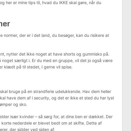
og her er mine tips til, hvad du IKKE skal gøre, når du
mer
l de normer, der er i det land, du besøger, kan du risikere at
ant, nytter det ikke noget at have shorts og gummisko på.
så noget særligt i. Er du med en gruppe, vil det jo også være
 er klædt på til stedet, I gerne vil spise.
du skal bruge på en strandferie udelukkende. Hav dem heller
kal have dem af i security, og det er ikke et sted du har lyst
trømper og sko.
lder især kvinder – så sørg for, at dine ben er dækket. Der
 korte nederdele er blevet bedt om at skifte. Dette af
rer, der sidder ved siden af.