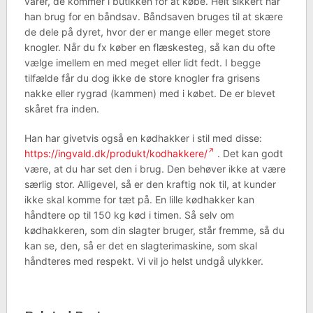
varer, de kommer i butikken for at købe. Helt sikkert har
han brug for en båndsav. Båndsaven bruges til at skære
de dele på dyret, hvor der er mange eller meget store
knogler. Når du fx køber en flæskesteg, så kan du ofte
vælge imellem en med meget eller lidt fedt. I begge
tilfælde får du dog ikke de store knogler fra grisens
nakke eller rygrad (kammen) med i købet. De er blevet
skåret fra inden.
Han har givetvis også en kødhakker i stil med disse:
https://ingvald.dk/produkt/kodhakkere/
. Det kan godt
være, at du har set den i brug. Den behøver ikke at være
særlig stor. Alligevel, så er den kraftig nok til, at kunder
ikke skal komme for tæt på. En lille kødhakker kan
håndtere op til 150 kg kød i timen. Så selv om
kødhakkeren, som din slagter bruger, står fremme, så du
kan se, den, så er det en slagterimaskine, som skal
håndteres med respekt. Vi vil jo helst undgå ulykker.