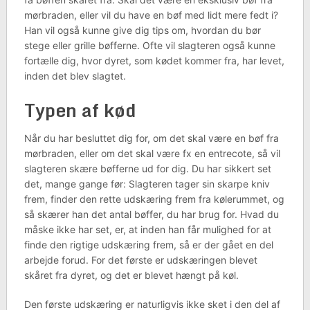
mørbraden, eller vil du have en bøf med lidt mere fedt i?
Han vil også kunne give dig tips om, hvordan du bør
stege eller grille bøfferne. Ofte vil slagteren også kunne
fortælle dig, hvor dyret, som kødet kommer fra, har levet,
inden det blev slagtet.
Typen af kød
Når du har besluttet dig for, om det skal være en bøf fra
mørbraden, eller om det skal være fx en entrecote, så vil
slagteren skære bøfferne ud for dig. Du har sikkert set
det, mange gange før: Slagteren tager sin skarpe kniv
frem, finder den rette udskæring frem fra kølerummet, og
så skærer han det antal bøffer, du har brug for. Hvad du
måske ikke har set, er, at inden han får mulighed for at
finde den rigtige udskæring frem, så er der gået en del
arbejde forud. For det første er udskæringen blevet
skåret fra dyret, og det er blevet hængt på køl.
Den første udskæring er naturligvis ikke sket i den del af