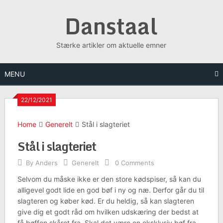
Skip
Danstaal
to
content
Stærke artikler om aktuelle emner
MENU
22/12/2021
Home
Generelt
Stål i slagteriet
Stål i slagteriet
By
Anders
Generelt
0 Comments
Selvom du måske ikke er den store kødspiser, så kan du
alligevel godt lide en god bøf i ny og næ. Derfor går du til
slagteren og køber kød. Er du heldig, så kan slagteren
give dig et godt råd om hvilken udskæring der bedst at
få bøffen skåret fra. Skal det være en eksklusiv bøf fra