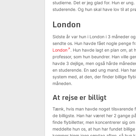
studierne. Det er jeg glad for. Hun er ung.
studerende. Og hun skal have lov til at 
London
Sidste år var hun i London i 3 måneder og
sendte os. Hun havde fået nogle penge fra 
London
. Hun havde lagt en plan om, at 
professor, som hun beundrer. Han ville ge
havde 3 dejlige, men også hårde måneder
en studerende. En sød ung mand. Han har
system med, at den, der finder billige fl
måneden.
At rejse er billigt
Tænk, hvis man havde noget tilsvarende 
de billigste. Han har været her 2 gange 
finde flybilletter, men koncentrerer sig om
meddelte hun os, at hun har fundet billige 
kommer hjem igen søndag aften, så hun ka