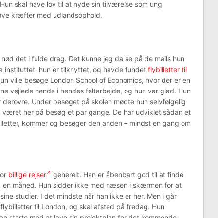
 Hun skal have lov til at nyde sin tilværelse som ung
prøve kræfter med udlandsophold.
 nød det i fulde drag. Det kunne jeg da se på de mails hun
instituttet, hun er tilknyttet, og havde fundet
flybilletter til
hun ville besøge London School of Economics, hvor der er en
rne vejlede hende i hendes feltarbejde, og hun var glad. Hun
 derovre. Under besøget på skolen mødte hun selvfølgelig
 været her på besøg et par gange. De har udviklet sådan et
ybilletter, kommer og besøger den anden – mindst en gang om
for
billige rejser
generelt. Han er åbenbart god til at finde
på en måned. Hun sidder ikke med næsen i skærmen for at
 sine studier. I det mindste når han ikke er her. Men i går
flybilletter til London, og skal afsted på fredag. Hun
n starte med at lave sin projektplan for det kommende