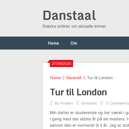
Skip
Danstaal
to
content
Stærke artikler om aktuelle emner
Home
Om
27/06/2020
Home
Generelt
Tur til London
Tur til London
By
Anders
Generelt
0 Comments
Min datter er studerende og har været i ga
i gang med det sidste år på sin masters. 
selvom den er normeret til 2 år. Jeg er sto