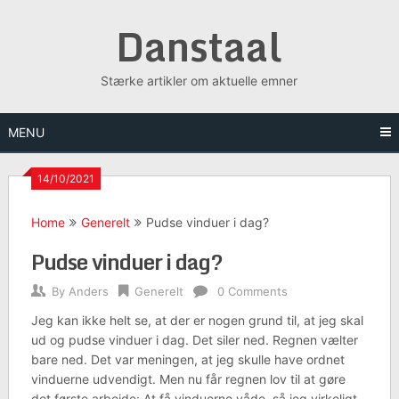
Skip
Danstaal
to
content
Stærke artikler om aktuelle emner
MENU
14/10/2021
Home
Generelt
Pudse vinduer i dag?
Pudse vinduer i dag?
By
Anders
Generelt
0 Comments
Jeg kan ikke helt se, at der er nogen grund til, at jeg skal
ud og pudse vinduer i dag. Det siler ned. Regnen vælter
bare ned. Det var meningen, at jeg skulle have ordnet
vinduerne udvendigt. Men nu får regnen lov til at gøre
det første arbejde: At få vinduerne våde, så jeg virkeligt