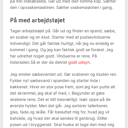
på min indkøbsliste. Går ud med den tomme kop. Sætter
den i opvaskemaskinen. Sætter vaskemaskinen i gang.
På med arbejdstøjet
Tager arbejdstøjet på. Går ud og finder en spand, sæbe,
en svaber og en klud. Starter med at pudsevinduerne
indvendigt. Det går faktisk hurtigt, når jeg nu endelig er
kommet i gang. Og jeg kan faktisk godt se forskel. Jeg
har udrettet noget godt. Vinduerne er rene. På
indersiden.Så er der da delvist
godt udsyn
.
Jeg smider sæbevandet ud. Gør svaberen og kluden ren.
Fylder nyt sæbevand i spanden og starter inde i
køkkenet. Hiver en stor pose frem, som jeg kan putte alt
det skrammel, jeg skal af med, i. Begynder at gøre
skabene rene. Det er lidt besværligt. Især oppe på de
øverste hylder. Men det går. Jeg sorterer tallerkener,
glas, fade og skåle. Får besluttet mig for, hvad jeg vil
beholde, og hvad der skal sendes til genbrug. Stiller
posen ud i bryggerset. Skal huske at tage den med mig