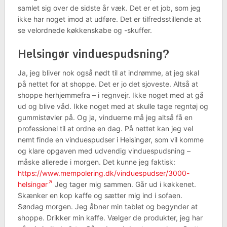
samlet sig over de sidste år væk. Det er et job, som jeg
ikke har noget imod at udføre. Det er tilfredsstillende at
se velordnede køkkenskabe og -skuffer.
Helsingør vinduespudsning?
Ja, jeg bliver nok også nødt til at indrømme, at jeg skal
på nettet for at shoppe. Det er jo det sjoveste. Altså at
shoppe herhjemmefra – i regnvejr. Ikke noget med at gå
ud og blive våd. Ikke noget med at skulle tage regntøj og
gummistøvler på. Og ja, vinduerne må jeg altså få en
professionel til at ordne en dag. På nettet kan jeg vel
nemt finde en vinduespudser i Helsingør, som vil komme
og klare opgaven med udvendig vinduespudsning –
måske allerede i morgen. Det kunne jeg faktisk:
https://www.mempolering.dk/vinduespudser/3000-
helsingør
Jeg tager mig sammen. Går ud i køkkenet.
Skænker en kop kaffe og sætter mig ind i sofaen.
Søndag morgen. Jeg åbner min tablet og begynder at
shoppe. Drikker min kaffe. Vælger de produkter, jeg har