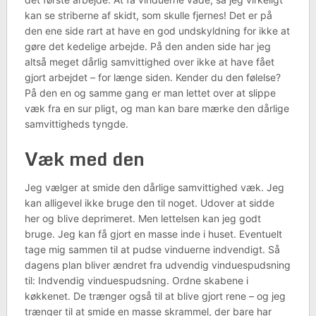
kan se striberne af skidt, som skulle fjernes! Det er på
den ene side rart at have en god undskyldning for ikke at
gøre det kedelige arbejde. På den anden side har jeg
altså meget dårlig samvittighed over ikke at have fået
gjort arbejdet – for længe siden. Kender du den følelse?
På den en og samme gang er man lettet over at slippe
væk fra en sur pligt, og man kan bare mærke den dårlige
samvittigheds tyngde.
Væk med den
Jeg vælger at smide den dårlige samvittighed væk. Jeg
kan alligevel ikke bruge den til noget. Udover at sidde
her og blive deprimeret. Men lettelsen kan jeg godt
bruge. Jeg kan få gjort en masse inde i huset. Eventuelt
tage mig sammen til at pudse vinduerne indvendigt. Så
dagens plan bliver ændret fra udvendig vinduespudsning
til: Indvendig vinduespudsning. Ordne skabene i
køkkenet. De trænger også til at blive gjort rene – og jeg
trænger til at smide en masse skrammel, der bare har