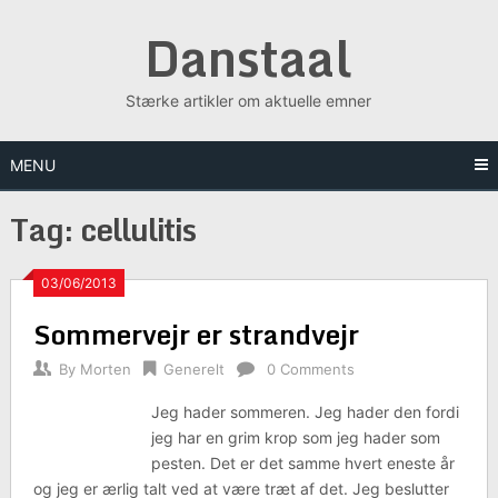
Skip
Danstaal
to
content
Stærke artikler om aktuelle emner
MENU
Tag:
cellulitis
03/06/2013
Sommervejr er strandvejr
By
Morten
Generelt
0 Comments
Jeg hader sommeren. Jeg hader den fordi
jeg har en grim krop som jeg hader som
pesten. Det er det samme hvert eneste år
og jeg er ærlig talt ved at være træt af det. Jeg beslutter